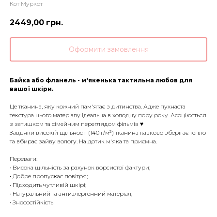
Кот Муркот
2449,00
грн.
Оформити замовлення
Байка або фланель - м'якенька тактильна любов для
вашої шкіри.
Це тканина, яку кожний пам'ятає з дитинства. Адже пухнаста
текстура цього матеріалу ідеальна в холодну пору року. Асоціюється
з затишком та сімейним переглядом фільмів ♥️
Завдяки високій щільності (140 г/м²) тканина казково зберігає тепло
та вбирає зайву вологу. На дотик м'яка та приємна.
Переваги:
• Висока щільність за рахунок ворсистої фактури;
• Добре пропускає повітря;
• Підходить чутливій шкірі;
• Натуральний та антиалергенний матеріал;
• Зносостійкість