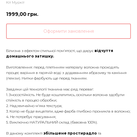
Кіт Муркіт
1999,00
грн.
Оформити замовлення
Білизна з ефектом стильної пом’ятості, що дарує
відчуття
домашнього затишку.
Виготовлення: перед плетінням матеріалу волокна проходять
процес варіння в гарячій воді з додаванням абразиву та каміння
(пемзи). Нитки фарбують ще перед тканням.
Завдяки цій технології тканина має ряд переваг:
1. Зносостійкість. Не буде кошлатитись, оскільки волокна здобули
стійкість в процесі обробки;
2. Надзвичайно м’яка текстура;
3. Колір не буде вицвітати, адже фарба глибоко проникла в волокно;
4. Не потребує прасування;
5. Виключно НАТУРАЛЬНИЙ склад (бавовна 100%).
В даному комплекті
збільшене простирадло
та