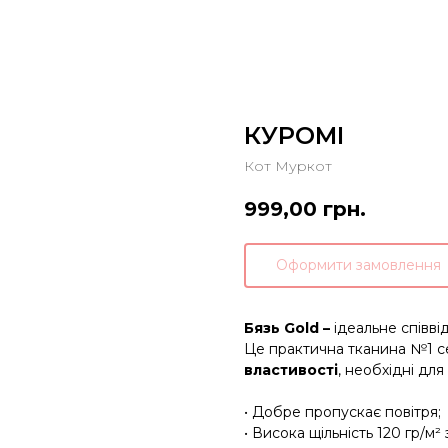
КУРОМІ
Кот Муркот
999,00
грн.
Оформити замовлення
Бязь Gold –
ідеальне співві
Це практична тканина №1 с
властивості
, необхідні для
• Добре пропускає повітря;
• Висока щільність 120 гр/м