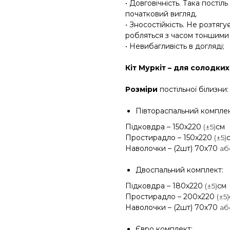
• Довговічність. Така постіл
початковий вигляд.
• Зносостійкість. Не розтягу
робляться з часом тоншими т
• Невибагливість в догляді;
Кіт Муркіт – для солодких
Розміри
постільної білизни:
Півтораспальний комплек
Підковдра – 150х220
(±5)
см
Простирадло – 150х220
(±5)
Наволочки – (2шт) 70х70
а
Двоспальний комплект:
Підковдра – 180х220
(±5)
см
Простирадло – 200х220
(±5)
Наволочки – (2шт) 70х70
а
Євро комплект: