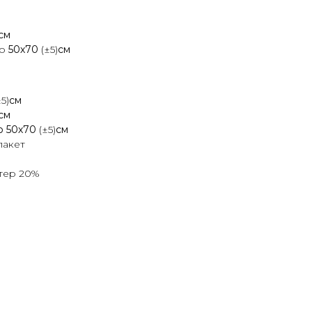
см
бо
50х70
(±5)
см
±5)
см
см
бо 50х70
(±5)
см
пакет
стер 20%