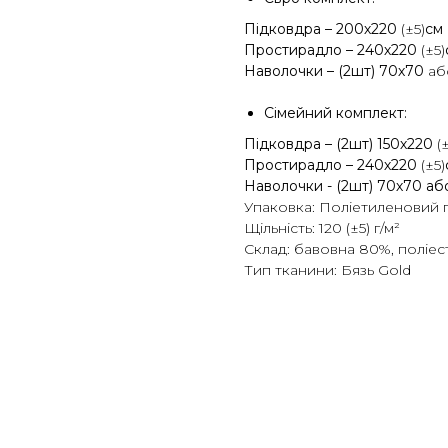
Підковдра – 200х220
(±5)
см
Простирадло – 240х220
(±5)
Наволочки – (2шт) 70х70
а
Сімейний комплект:
Підковдра – (2шт) 150х220
(
Простирадло – 240х220
(±5)
Наволочки - (2шт) 70х70 а
Упаковка: Поліетиленовий 
Щільність: 120 (±5) г/м²
Склад: бавовна 80%, поліе
Тип тканини: Бязь Gold