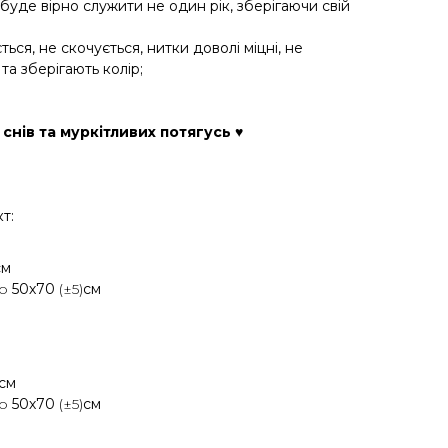
ь буде вірно служити не один рік, зберігаючи свій
ється, не скочується, нитки доволі міцні, не
а зберігають колір;
 снів та муркітливих потягусь ♥
т:
см
бо
50х70
(±5)
см
см
бо
50х70
(±5)
см