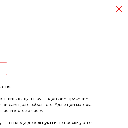
хання.
а потішить вашу шкіру гладеньким приємним
и ви самі цього забажаєте. Адже цей матеріал
властивостей з часом.
му наші пледи доволі
густі
й не просвічуються;