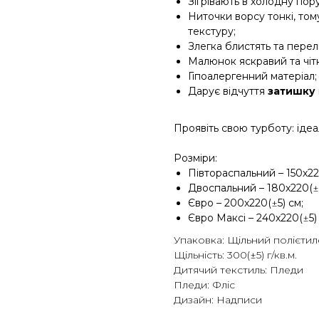
Зігрівають в холодну пору
Ниточки ворсу тонкі, том
текстуру;
Злегка блистять та перел
Малюнок яскравий та чіт
Гіпоалергенний матеріал;
Дарує відчуття
затишку
Проявіть свою турботу: іде
Розміри:
Півтораспальний – 150х22
Двоспальний – 180х220(
±
Євро – 200х220(
±
5) см;
Євро Максі – 240х220(
±
5)
Упаковка: Щільний полієти
Щільність: 300(±5) г/кв.м.
Дитячий текстиль: Пледи
Пледи: Фліс
Дизайн: Надписи