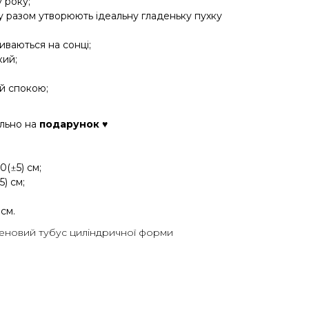
 року;
у разом утворюють ідеальну гладеньку пухку
иваються на сонці;
кий;
й спокою;
ально на
подарунок
♥
0(
±
5) см;
5) см;
 см.
леновий тубус циліндричної форми