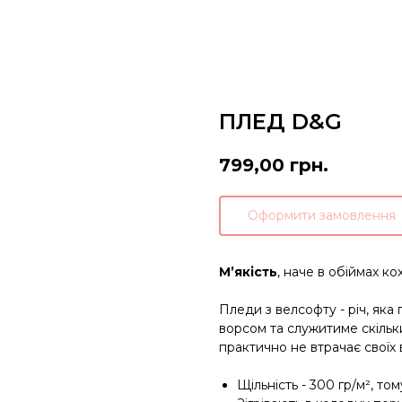
ПЛЕД D&G
799,00
грн.
Оформити замовлення
М’якість
, наче в обіймах ко
Пледи з велсофту - річ, як
ворсом та служитиме скільк
практично не втрачає своїх 
Щільність - 300 гр/м², то