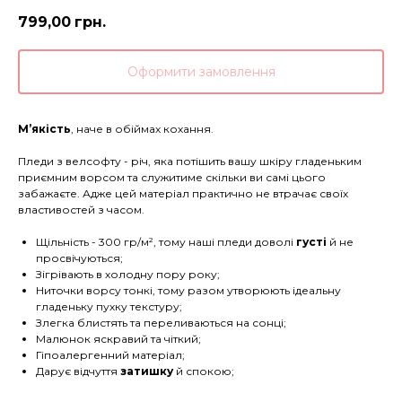
799,00
грн.
Оформити замовлення
М’якість
, наче в обіймах кохання.
Пледи з велсофту - річ, яка потішить вашу шкіру гладеньким
приємним ворсом та служитиме скільки ви самі цього
забажаєте. Адже цей матеріал практично не втрачає своїх
властивостей з часом.
Щільність - 300 гр/м², тому наші пледи доволі
густі
й не
просвічуються;
Зігрівають в холодну пору року;
Ниточки ворсу тонкі, тому разом утворюють ідеальну
гладеньку пухку текстуру;
Злегка блистять та переливаються на сонці;
Малюнок яскравий та чіткий;
Гіпоалергенний матеріал;
Дарує відчуття
затишку
й спокою;