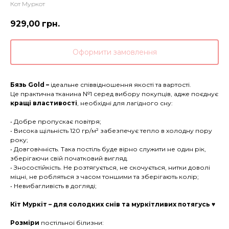
Кот Муркот
929,00
грн.
Оформити замовлення
Бязь Gold –
ідеальне співвідношення якості та вартості.
Це практична тканина №1 серед вибору покупців, адже поєднує
кращі властивості
, необхідні для лагідного сну:
• Добре пропускає повітря;
• Висока щільність 120 гр/м² забезпечує тепло в холодну пору
року;
• Довговічність. Така постіль буде вірно служити не один рік,
зберігаючи свій початковий вигляд.
• Зносостійкість. Не розтягується, не скочується, нитки доволі
міцні, не робляться з часом тоншими та зберігають колір;
• Невибагливість в догляді;
Кіт Муркіт – для солодких снів та муркітливих потягусь ♥
Розміри
постільної білизни: