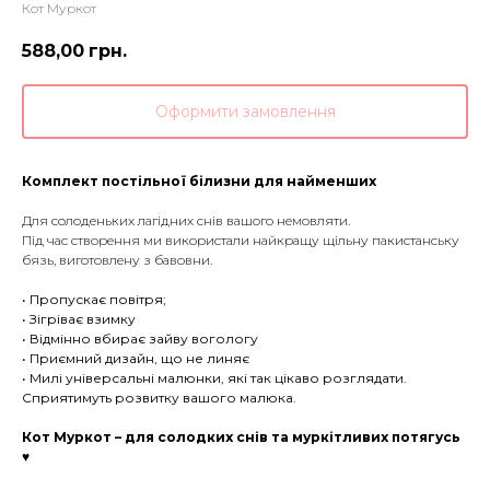
Кот Муркот
588,00
грн.
Оформити замовлення
Комплект постільної білизни для найменших
Для солоденьких лагідних снів вашого немовляти.
Під час створення ми використали найкращу щільну пакистанську
бязь, виготовлену з бавовни.
• Пропускає повітря;
• Зігріває взимку
• Відмінно вбирає зайву вогологу
• Приємний дизайн, що не линяє
• Милі універсальні малюнки, які так цікаво розглядати.
Сприятимуть розвитку вашого малюка.
Кот Муркот – для солодких снів та муркітливих потягусь
♥