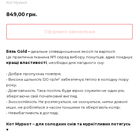
Кот Муркот
849,00
грн.
Оформити замовлення
Бязь Gold –
ідеальне співвідношення якості та вартості.
Це практична тканина №1 серед вибору покупців, адже поєднує
кращі властивості
, необхідні для лагідного сну:
• Добре пропускає повітря;
• Висока щільність 120 гр/м² забезпечує тепло в холодну пору
року;
• Довговічність. Така постіль буде вірно служити не один рік,
зберігаючи свій початковий вигляд.
• Зносостійкість. Не розтягується, не скочується, нитки доволі
міцні, не робляться з часом тоншими та зберігають колір;
• Невибагливість в догляді;
Кот Муркот – для солодких снів та муркітливих потягусь
♥