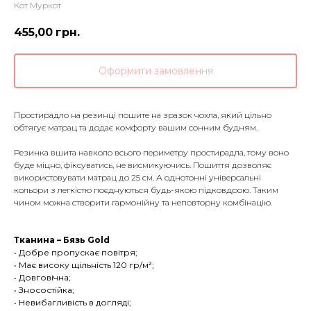
Кот Муркот
455,00
грн.
Оформити замовлення
Простирадло на резинці пошите на зразок чохла, який цільно
обтягує матрац та додає комфорту вашим сонним будням.
Резинка вшита навколо всього периметру простирадла, тому воно
буде міцно, фіксуватись, не висмикуючись. Пошиття дозволяє
використовувати матрац до 25 см. А однотонні універсальні
кольори з легкістю поєднуються будь-якою підковдрою. Таким
чином можна створити гармонійну та неповторну комбінацію.
Тканина – Бязь Gold
• Добре пропускає повітря;
• Має високу щільність 120 гр/м²;
• Довговічна;
• Зносостійка;
• Невибагливість в догляді;