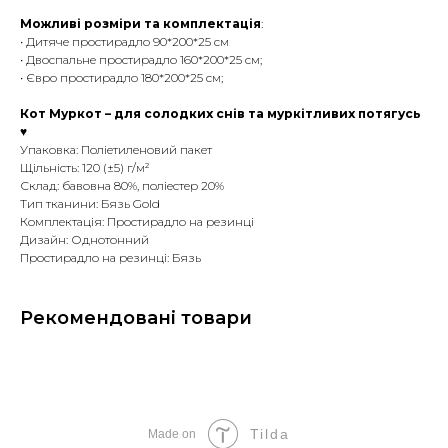
Можливі розміри та комплектація
:
• Дитяче простирадло 90*200*25 см
• Двоспальне простирадло 160*200*25 см;
• Євро простирадло 180*200*25 см;
Кот Муркот – для солодких снів та муркітливих потягусь
♥
Упаковка: Поліетиленовий пакет
Щільність: 120 (±5) г/м²
Склад: бавовна 80%, поліестер 20%
Тип тканини: Бязь Gold
Комплектація: Простирадло на резинці
Дизайн: Однотонний
Простирадло на резинці: Бязь
Рекомендовані товари
Tilda
Made on