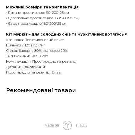
Можливі розміри та комплектація
:
• Дитяче простирадло 90*200*25 см
• Двоспальне простирадло 160*200*25 см;
• Євро простирадло 180*200*25 см;
Кіт Муркіт – для солодких снів та муркітливих потягусь ♥
Упаковка: Поліетиленовий пакет
Щільність: 120 (±5) г/м²
Склад: бавовна 80%, поліестер 20%
Тип тканини: Бязь Gold
Комплектація: Простирадло на резинці
Дизайн: Однотонний
Простирадло на резинці: Бязь
Рекомендовані товари
Tilda
Made on