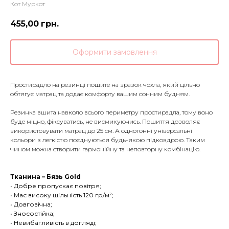
Кот Муркот
455,00
грн.
Оформити замовлення
Простирадло на резинці пошите на зразок чохла, який цільно
обтягує матрац та додає комфорту вашим сонним будням.
Резинка вшита навколо всього периметру простирадла, тому воно
буде міцно, фіксуватись, не висмикуючись. Пошиття дозволяє
використовувати матрац до 25 см. А однотонні універсальні
кольори з легкістю поєднуються будь-якою підковдрою. Таким
чином можна створити гармонійну та неповторну комбінацію.
Тканина – Бязь Gold
• Добре пропускає повітря;
• Має високу щільність 120 гр/м²;
• Довговічна;
• Зносостійка;
• Невибагливість в догляді;