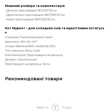
Можливі розміри та комплектація
:
• Дитяче простирадло 90*200*25 см
• Двоспальне простирадло 160*200*25 см;
• Євро простирадло 180*200*25 см;
Кот Муркот – для солодких снів та муркітливих потягусь
♥
Упаковка: Поліетиленовий пакет
Щільність: 120 (±5) г/м²
Склад: бавовна 80%, поліестер 20%
Тип тканини: Бязь Gold
Комплектація: Простирадло на резинці
Дизайн: Однотонний
Простирадло на резинці: Бязь
Рекомендовані товари
Tilda
Made on