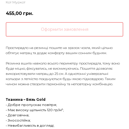
Кот Муркот
455,00
грн.
Оформити замовлення
Простирадло на резинці пошите на зразок чохла, який цільно
обтягує матрац та додає комфорту вашим сонним будням.
Резинка вшита навколо всього периметру простирадла, тому воно
буде міцно, фіксуватись, не висмикуючись. Пошиття дозволяє
використовувати матрац до 25 см. А однотонні універсальні
кольори з легкістю поєднуються будь-якою підковдрою. Таким
чином можна створити гармонійну та неповторну комбінацію.
Тканина – Бязь Gold
• Добре пропускає повітря;
• Має високу щільність 120 гр/м²;
• Довговічна;
• Зносостійка;
• Невибагливість в догляді;