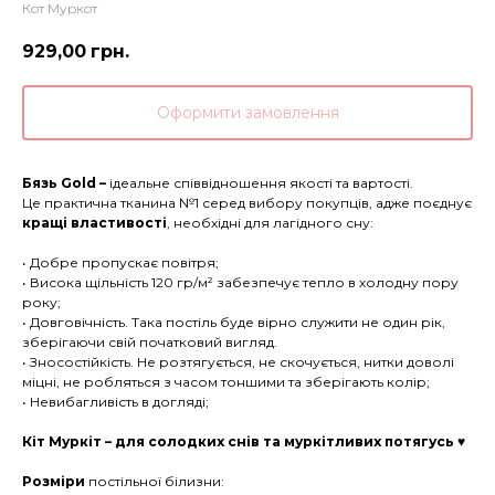
Кот Муркот
929,00
грн.
Оформити замовлення
Бязь Gold –
ідеальне співвідношення якості та вартості.
Це практична тканина №1 серед вибору покупців, адже поєднує
кращі властивості
, необхідні для лагідного сну:
• Добре пропускає повітря;
• Висока щільність 120 гр/м² забезпечує тепло в холодну пору
року;
• Довговічність. Така постіль буде вірно служити не один рік,
зберігаючи свій початковий вигляд.
• Зносостійкість. Не розтягується, не скочується, нитки доволі
міцні, не робляться з часом тоншими та зберігають колір;
• Невибагливість в догляді;
Кіт Муркіт – для солодких снів та муркітливих потягусь ♥
Розміри
постільної білизни: