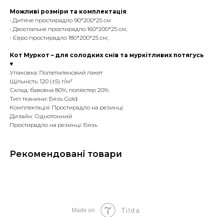
Можливі розміри та комплектація
:
• Дитяче простирадло 90*200*25 см
• Двоспальне простирадло 160*200*25 см;
• Євро простирадло 180*200*25 см;
Кот Муркот – для солодких снів та муркітливих потягусь
♥
Упаковка: Поліетиленовий пакет
Щільність: 120 (±5) г/м²
Склад: бавовна 80%, поліестер 20%
Тип тканини: Бязь Gold
Комплектація: Простирадло на резинці
Дизайн: Однотонний
Простирадло на резинці: Бязь
Рекомендовані товари
Tilda
Made on