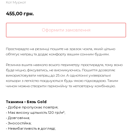
Кот Муркот
455,00
грн.
Оформити замовлення
Простирадло на резинці пошите на зразок чохла, який цільно
обтягує матрац та додає комфорту вашим сонним будням.
Резинка вшита навколо всього периметру простирадла, тому воно
буде міцно, фіксуватись, не висмикуючись. Пошиття дозволяє
використовувати матрац до 25 см. А однотонні універсальні
кольори з легкістю поєднуються будь-якою підковдрою. Таким
чином можна створити гармонійну та неповторну комбінацію.
Тканина – Бязь Gold
• Добре пропускає повітря;
• Має високу щільність 120 гр/м²;
• Довговічна;
• Зносостійка;
• Невибагливість в догляді;