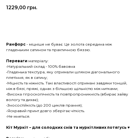
1229,00
грн.
Оформити замовлення
Ранфорс
- міцніше не буває. Це золота середина між
гладеньким сатином та практичною бяззю.
Переваги
матеріалу:
•Натуральний склад - 100% бавовна
•Гладенька текстура, яку отримали шляхом діагонального
плетіння, як в сатину;
•Міцність та ніжність. Такі властивості отримані завдяки тоншій,
ніж в бязі, пряжі, однак з більшою щільністю між нитками;
•Висока гігроскопічність та повітропроникність (вбирає зайву
вологу та дихає);
•Зносостійкість (до 200 циклів прання);
•Яскравий принт довго зберігає чіткість.
•Не мнеться.
Кіт Муркіт – для солодких снів та муркітливих потягусь ♥