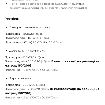
При виборі наволочок в розмірі 50х70, вони будуть з
декоративним бортиком (70х70 стандартного пошиття)
Розміри
:
Півтораспальний комплект:
Підковдра – 150х220
(±5)
см
Простирадло – 160х220
(±5)
см
Наволочки – (2 шт) 70х70 або 50х70 см
Двоспальний комплект:
Підковдра – 180х220
(±5)
см
Простирадло – 240х220
(±5)
см
(В комплектації на резинці на
матрац 160*200)
Наволочки – (2 шт) 70х70 або 50х70 см
Євро комплект:
Підковдра – 200х220
(±5)
см
Простирадло – 260х220
(±5)
см
(В комплектації на резинці на
матрац 180*200)
Наволочки – (2 шт) 70х70 або 50х70 см