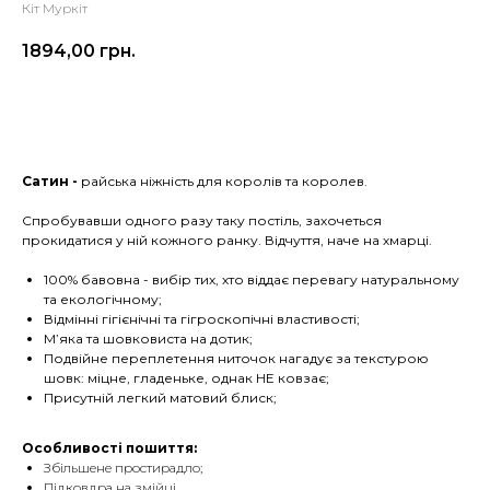
Кіт Муркіт
1894,00
грн.
Оформити замовлення
Сатин -
райська ніжність для королів та королев.
Спробувавши одного разу таку постіль, захочеться
прокидатися у ній кожного ранку. Відчуття, наче на хмарці.
100% бавовна - вибір тих, хто віддає перевагу натуральному
та екологічному;
Відмінні гігієнічні та гігроскопічні властивості;
М’яка та шовковиста на дотик;
Подвійне переплетення ниточок нагадує за текстурою
шовк: міцне, гладеньке, однак НЕ ковзає;
Присутній легкий матовий блиск;
Особливості пошиття:
Збільшене простирадло;
Підковдра на змійці