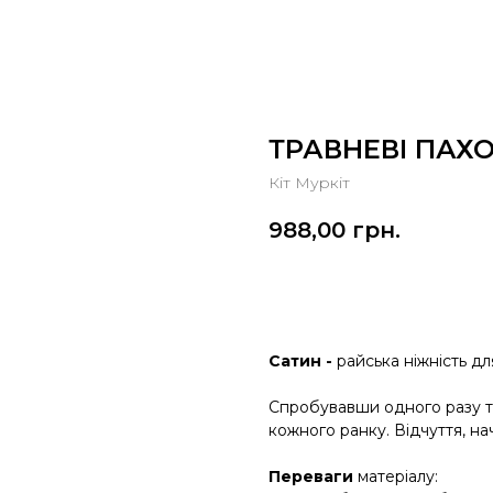
ТРАВНЕВІ ПАХ
Кіт Муркіт
988,00
грн.
Оформити замовлення
Сатин -
райська ніжність дл
Спробувавши одного разу та
кожного ранку. Відчуття, нач
Переваги
матеріалу: