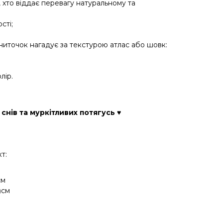
, хто віддає перевагу натуральному та
сті;
иточок нагадує за текстурою атлас або шовк:
лір.
 снів та муркітливих потягусь ♥
т:
см
)
см