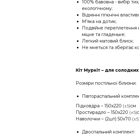
100% бавовна - вибір тих
екологічному;
Відмінні гігієнічні властиво
М’яка на дотик;
Подвійне переплетення н
міцне та гладеньке;
Легкий матовий блиск;
Не мнеться та зберігає ко
Кіт Муркіт – для солодких
Розміри постільної білизни:
Півтораспальний комплек
Підковдра – 150х220
(±5)
см
Простирадло – 150х220
(±5)
Наволочки – (2шт) 50х70
(±5
Двоспальний комплект: