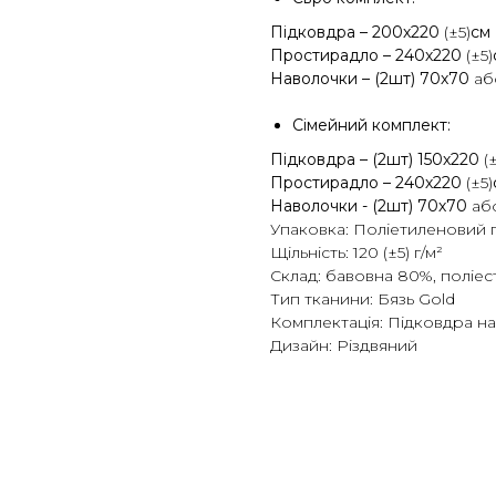
Підковдра – 200х220
(±5)
см
Простирадло – 240х220
(±5)
Наволочки – (2шт) 70х70
а
Сімейний комплект:
Підковдра – (2шт) 150х220
(
Простирадло – 240х220
(±5)
Наволочки - (2шт) 70х70
аб
Упаковка: Поліетиленовий 
Щільність: 120 (±5) г/м²
Склад: бавовна 80%, поліе
Тип тканини: Бязь Gold
Комплектація: Підковдра на
Дизайн: Різдвяний