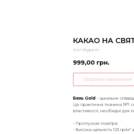
КАКАО НА СВЯ
Кот Муркот
999,00
грн.
Оформити замовлення
Бязь Gold
– ідеальне співві
Це практична тканина №1 с
властивості, необхідні для л
⠀
• Пропускає повітря;
• Висока щільність 125 гр/м