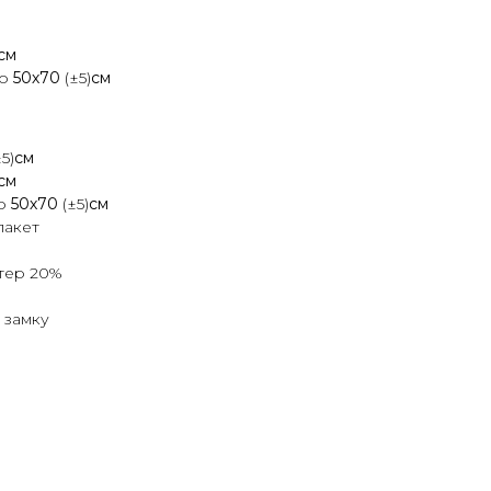
см
бо
50х70
(±5)
см
±5)
см
см
о
50х70
(±5)
см
пакет
стер 20%
 замку