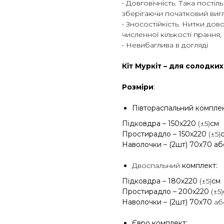
• Довговічність. Така постіл
зберігаючи початковий вигл
• Зносостійкість. Нитки дово
численної кількості прання;
• Невибаглива в догляді
Кіт Муркіт – для солодких
Розміри
:
Півтораспальний комплек
Підковдра – 150х220
(±5)
см
Простирадло – 150х220
(±5)
Наволочки – (2шт) 70х70 а
Двоспальний
комплект:
Підковдра – 180х220
(±5)
см
Простирадло – 200х220
(±5)
Наволочки – (2шт) 70х70
а
Євро комплект: