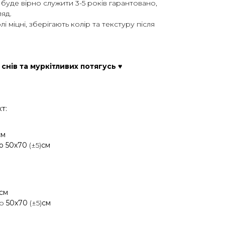
ь буде вірно служити 3-5 років гарантовано,
яд.
лі міцні, зберігають колір та текстуру після
 снів та муркітливих потягусь ♥
т:
см
бо 50х70
(±5)
см
см
бо
50х70
(±5)
см