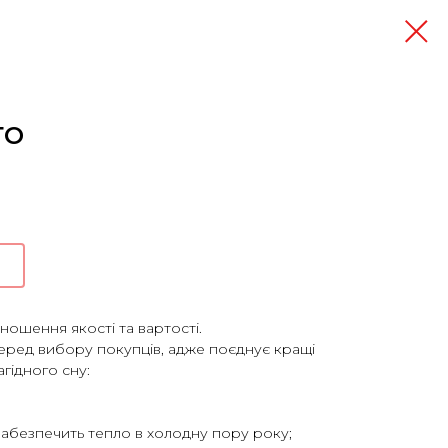
ТО
дношення якості та вартості.
еред вибору покупців, адже поєднує кращі
агідного сну:
² забезпечить тепло в холодну пору року;